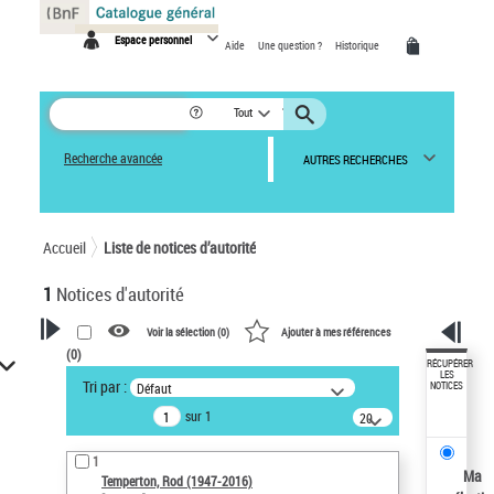
Panneau de gestion des cookies
Espace personnel
Aide
Une question ?
Historique
Tout
Recherche avancée
AUTRES RECHERCHES
Accueil
Liste de notices d’autorité
1
Notices d'autorité
Voir la sélection (
0
)
Ajouter à mes références
(
0
)
VOTRE RECHERCHE
RÉCUPÉRER
LES
Tri par :
Défaut
NOTICES
Recherche avancée dans les
sur 1
notices d’autorité
20
résultats/page
Œuvres liées à l'auteur :
1
Temperton, Rod (1947-2016)
Ma
Temperton, Rod (1947-2016)