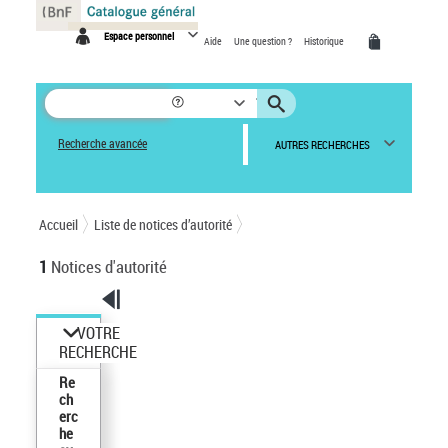
Panneau de gestion des cookies
Espace personnel
Aide
Une question ?
Historique
Recherche avancée
AUTRES RECHERCHES
Accueil
Liste de notices d’autorité
1
Notices d'autorité
VOTRE
RECHERCHE
Re
ch
erc
he