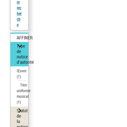
re
rec
her
ch
e
AFFINER
Type
de
notice
d'autorité
Œuvre
(1)
Titre
uniforme
musical
(1)
Statut
de
la
notice