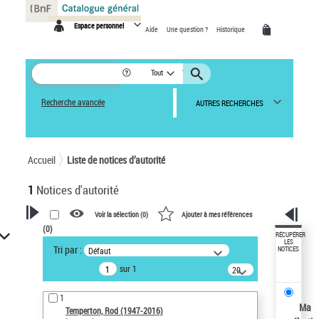
Panneau de gestion des cookies
Espace personnel
Aide
Une question ?
Historique
Tout
Recherche avancée
AUTRES RECHERCHES
Accueil
Liste de notices d’autorité
1
Notices d'autorité
Voir la sélection (
0
)
Ajouter à mes références
(
0
)
VOTRE RECHERCHE
RÉCUPÉRER
LES
Tri par :
Défaut
NOTICES
Recherche avancée dans les
sur 1
notices d’autorité
20
résultats/page
Œuvres liées à l'auteur :
1
Temperton, Rod (1947-2016)
Ma
Temperton, Rod (1947-2016)