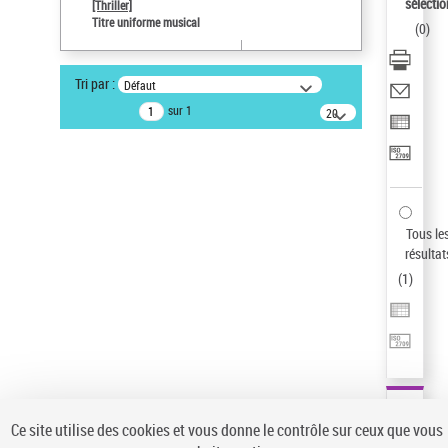
sélectio
[Thriller]
Pays
Titre uniforme musical
(
0
)
ne s'applique pas
Sauvegarder votre recherche
Tri par :
Défaut
AFFINER
sur 1
20
résultats/page
Type de notice d'autorité
Œuvre
(1)
Titre uniforme musical
(1)
Statut de la notice d’autorité
Tous le
résultat
Pays
(
1
)
Auteur d’œuvre
Ce site utilise des cookies et vous donne le contrôle sur ceux que vous