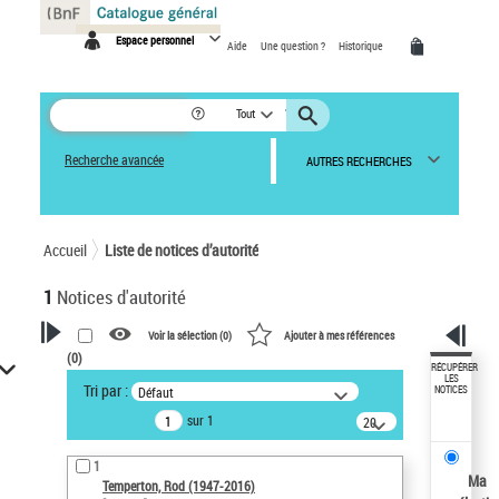
Panneau de gestion des cookies
Espace personnel
Aide
Une question ?
Historique
Tout
Recherche avancée
AUTRES RECHERCHES
Accueil
Liste de notices d’autorité
1
Notices d'autorité
Voir la sélection (
0
)
Ajouter à mes références
(
0
)
VOTRE RECHERCHE
RÉCUPÉRER
LES
Tri par :
Défaut
NOTICES
Recherche avancée dans les
sur 1
notices d’autorité
20
résultats/page
Œuvres liées à l'auteur :
1
Temperton, Rod (1947-2016)
Ma
Temperton, Rod (1947-2016)