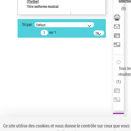
sélectio
[Thriller]
Pays
Titre uniforme musical
(
0
)
ne s'applique pas
Type de notice d'autorité
Tri par :
Défaut
Œuvre
sur 1
20
résultats/page
Statut de la notice d’autorité
Notice élémentaire
Sauvegarder votre recherche
AFFINER
Tous le
Type de notice d'autorité
résultat
(
1
)
Œuvre
(1)
Titre uniforme musical
(1)
Statut de la notice d’autorité
Pays
Auteur d’œuvre
Ce site utilise des cookies et vous donne le contrôle sur ceux que vous