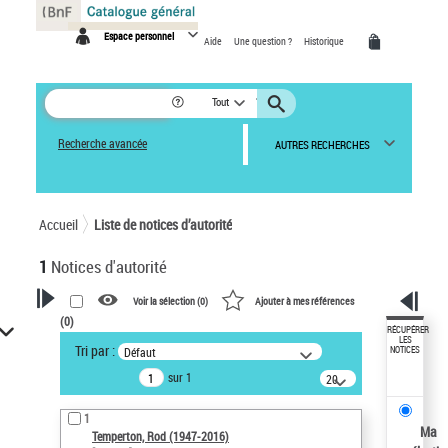
Panneau de gestion des cookies
Espace personnel
Aide
Une question ?
Historique
Tout
Recherche avancée
AUTRES RECHERCHES
Accueil
Liste de notices d’autorité
1
Notices d'autorité
Voir la sélection (
0
)
Ajouter à mes références
(
0
)
VOTRE RECHERCHE
RÉCUPÉRER
LES
Tri par :
Défaut
NOTICES
Recherche avancée dans les
sur 1
notices d’autorité
20
résultats/page
Œuvres liées à l'auteur :
1
Temperton, Rod (1947-2016)
Ma
Temperton, Rod (1947-2016)