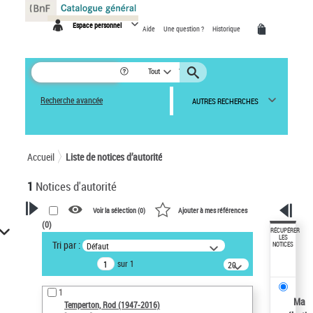
Panneau de gestion des cookies
Espace personnel
Aide
Une question ?
Historique
Tout
Recherche avancée
AUTRES RECHERCHES
Accueil
Liste de notices d’autorité
1
Notices d'autorité
Voir la sélection (
0
)
Ajouter à mes références
(
0
)
VOTRE RECHERCHE
RÉCUPÉRER
LES
Tri par :
Défaut
NOTICES
Recherche avancée dans les
sur 1
notices d’autorité
20
résultats/page
Œuvres liées à l'auteur :
1
Temperton, Rod (1947-2016)
Ma
Temperton, Rod (1947-2016)