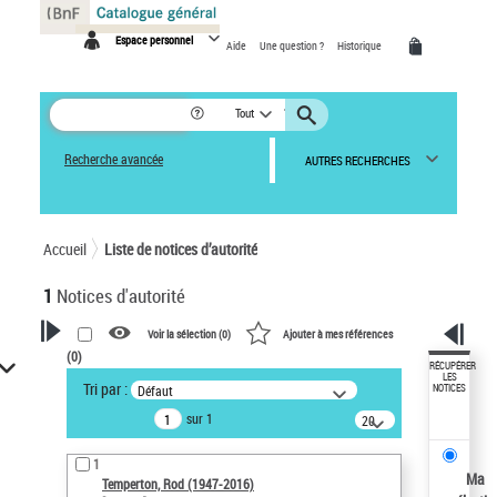
Panneau de gestion des cookies
Espace personnel
Aide
Une question ?
Historique
Tout
Recherche avancée
AUTRES RECHERCHES
Accueil
Liste de notices d’autorité
1
Notices d'autorité
Voir la sélection (
0
)
Ajouter à mes références
(
0
)
VOTRE RECHERCHE
RÉCUPÉRER
LES
Tri par :
Défaut
NOTICES
Recherche avancée dans les
sur 1
notices d’autorité
20
résultats/page
Œuvres liées à l'auteur :
1
Temperton, Rod (1947-2016)
Ma
Temperton, Rod (1947-2016)