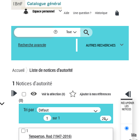
Panneau de gestion des cookies
Espace personnel
Aide
Une question ?
Historique
Tout
Recherche avancée
AUTRES RECHERCHES
Accueil
Liste de notices d’autorité
1
Notices d'autorité
Voir la sélection (
0
)
Ajouter à mes références
(
0
)
VOTRE RECHERCHE
RÉCUPÉRER
LES
Tri par :
Défaut
NOTICES
Recherche avancée dans les
sur 1
notices d’autorité
20
résultats/page
Œuvres liées à l'auteur :
1
Temperton, Rod (1947-2016)
Ma
Temperton, Rod (1947-2016)