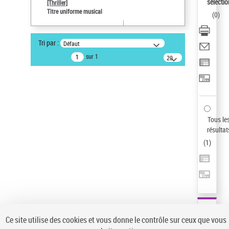
sélectio
[Thriller]
Auteur d’œuvre
Titre uniforme musical
(
0
)
Temperton, Rod (1947-2016)
Pays
Tri par :
Défaut
ne s'applique pas
sur 1
20
résultats/page
Type de notice d'autorité
Titre uniforme musical
Œuvre
Sauvegarder votre recherche
Tous le
AFFINER
résultat
Type de notice d'autorité
(
1
)
Œuvre
(1)
Titre uniforme musical
(1)
Statut de la notice d’autorité
Pays
Auteur d’œuvre
Ce site utilise des cookies et vous donne le contrôle sur ceux que vous