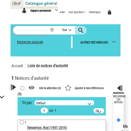
Panneau de gestion des cookies
Espace personnel
Aide
Une question ?
Historique
Tout
Recherche avancée
AUTRES RECHERCHES
Accueil
Liste de notices d’autorité
1
Notices d'autorité
Voir la sélection (
0
)
Ajouter à mes références
(
0
)
VOTRE RECHERCHE
RÉCUPÉRER
LES
Tri par :
Défaut
NOTICES
Recherche avancée dans les
sur 1
notices d’autorité
20
résultats/page
Œuvres liées à l'auteur :
1
Temperton, Rod (1947-2016)
Ma
Temperton, Rod (1947-2016)