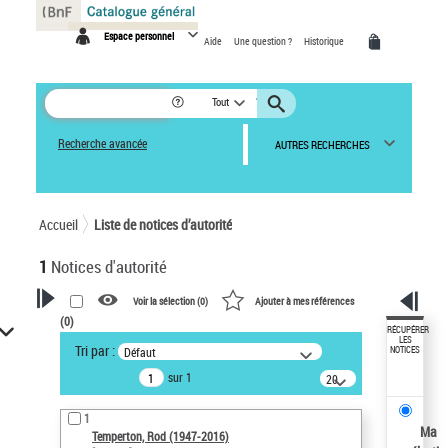
Panneau de gestion des cookies
Espace personnel
Aide
Une question ?
Historique
Tout
Recherche avancée
AUTRES RECHERCHES
Accueil
Liste de notices d’autorité
1
Notices d'autorité
Voir la sélection (
0
)
Ajouter à mes références
(
0
)
VOTRE RECHERCHE
RÉCUPÉRER
LES
Tri par :
Défaut
NOTICES
Recherche avancée dans les
sur 1
notices d’autorité
20
résultats/page
Œuvres liées à l'auteur :
1
Temperton, Rod (1947-2016)
Ma
Temperton, Rod (1947-2016)