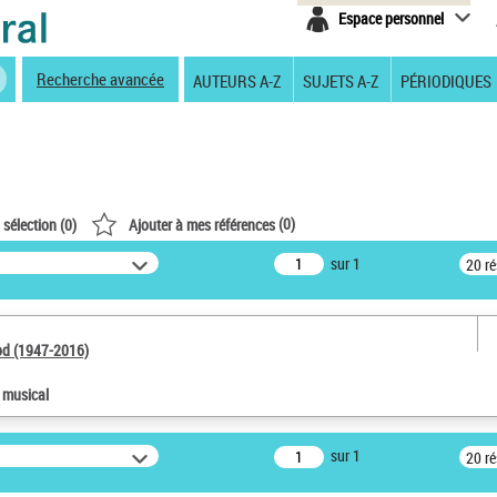
Espace personnel
Recherche avancée
AUTEURS A-Z
SUJETS A-Z
PÉRIODIQUES
(
0
)
 sélection (
0
)
Ajouter à mes références
sur 1
20 r
od (1947-2016)
e musical
sur 1
20 r