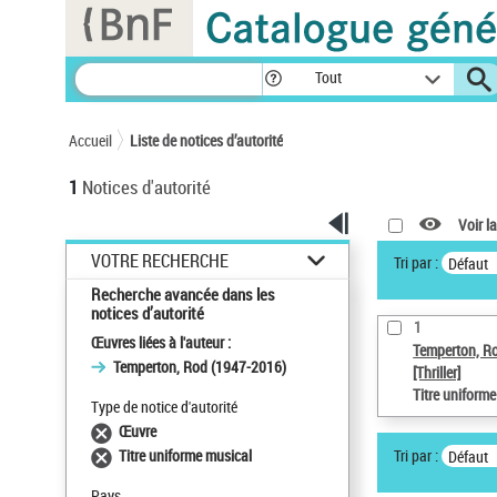
Panneau de gestion des cookies
Tout
Accueil
Liste de notices d’autorité
1
Notices d'autorité
Voir la
VOTRE RECHERCHE
Tri par :
Défaut
Recherche avancée dans les
notices d’autorité
1
Œuvres liées à l'auteur :
Temperton, R
Temperton, Rod (1947-2016)
[Thriller]
Titre uniform
Type de notice d'autorité
Œuvre
Tri par :
Titre uniforme musical
Défaut
Pays