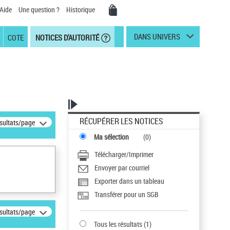
Aide
Une question ?
Historique
DANS UNIVERS
COTE
NOTICES D'AUTORITÉ
RÉCUPÉRER LES NOTICES
ésultats/page
Ma sélection
(
0
)
Télécharger/Imprimer
Envoyer par courriel
Exporter dans un tableau
Transférer pour un SGB
ésultats/page
Tous les résultats
(
1
)