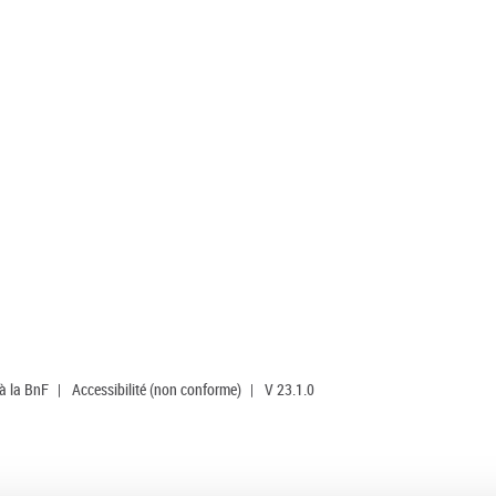
 à la BnF
|
Accessibilité (non conforme)
|
V 23.1.0