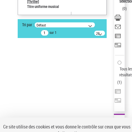
sélectio
[Thriller]
Type de notice d'autorité
Titre uniforme musical
(
0
)
Œuvre
Sauvegarder votre recherche
Tri par :
Défaut
AFFINER
sur 1
20
résultats/page
Type de notice d'autorité
Œuvre
(1)
Titre uniforme musical
(1)
Statut de la notice d’autorité
Tous le
résultat
Pays
(
1
)
Auteur d’œuvre
Ce site utilise des cookies et vous donne le contrôle sur ceux que vous