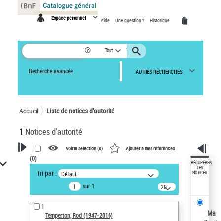
Panneau de gestion des cookies
Espace personnel
Aide
Une question ?
Historique
Tout
Recherche avancée
AUTRES RECHERCHES
Accueil
Liste de notices d’autorité
1
Notices d'autorité
Voir la sélection (
0
)
Ajouter à mes références
(
0
)
VOTRE RECHERCHE
RÉCUPÉRER
LES
Tri par :
Défaut
NOTICES
Recherche avancée dans les
sur 1
notices d’autorité
20
résultats/page
Œuvres liées à l'auteur :
1
Temperton, Rod (1947-2016)
Ma
Temperton, Rod (1947-2016)