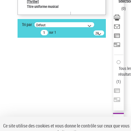
sélectio
[Thriller]
Type de notice d'autorité
Titre uniforme musical
(
0
)
Œuvre
Sauvegarder votre recherche
Tri par :
Défaut
AFFINER
sur 1
20
résultats/page
Type de notice d'autorité
Œuvre
(1)
Titre uniforme musical
(1)
Statut de la notice d’autorité
Tous le
résultat
Pays
(
1
)
Auteur d’œuvre
Ce site utilise des cookies et vous donne le contrôle sur ceux que vous