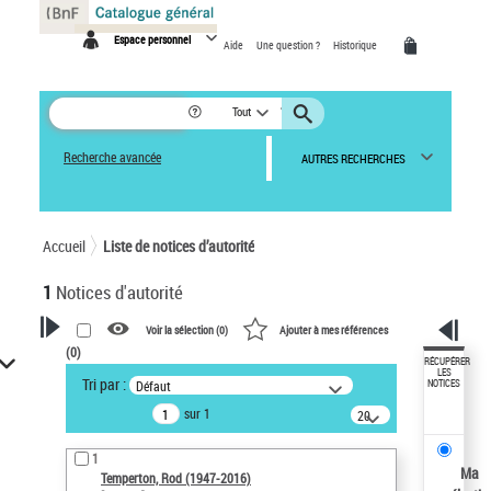
Panneau de gestion des cookies
Espace personnel
Aide
Une question ?
Historique
Tout
Recherche avancée
AUTRES RECHERCHES
Accueil
Liste de notices d’autorité
1
Notices d'autorité
Voir la sélection (
0
)
Ajouter à mes références
(
0
)
VOTRE RECHERCHE
RÉCUPÉRER
LES
Tri par :
Défaut
NOTICES
Recherche avancée dans les
sur 1
notices d’autorité
20
résultats/page
Œuvres liées à l'auteur :
1
Temperton, Rod (1947-2016)
Ma
Temperton, Rod (1947-2016)