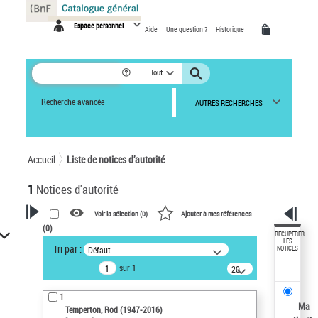
Panneau de gestion des cookies
Espace personnel
Aide
Une question ?
Historique
Tout
Recherche avancée
AUTRES RECHERCHES
Accueil
Liste de notices d’autorité
1
Notices d'autorité
Voir la sélection (
0
)
Ajouter à mes références
(
0
)
VOTRE RECHERCHE
RÉCUPÉRER
LES
Tri par :
Défaut
NOTICES
Recherche avancée dans les
sur 1
notices d’autorité
20
résultats/page
Œuvres liées à l'auteur :
1
Temperton, Rod (1947-2016)
Ma
Temperton, Rod (1947-2016)