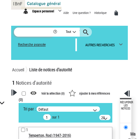
Panneau de gestion des cookies
Espace personnel
Aide
Une question ?
Historique
Tout
Recherche avancée
AUTRES RECHERCHES
Accueil
Liste de notices d’autorité
1
Notices d'autorité
Voir la sélection (
0
)
Ajouter à mes références
(
0
)
VOTRE RECHERCHE
RÉCUPÉRER
LES
Tri par :
Défaut
NOTICES
Recherche avancée dans les
sur 1
notices d’autorité
20
résultats/page
Œuvres liées à l'auteur :
1
Temperton, Rod (1947-2016)
Ma
Temperton, Rod (1947-2016)