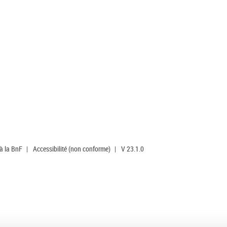
 à la BnF
|
Accessibilité (non conforme)
|
V 23.1.0