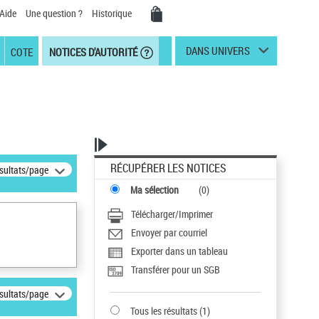
Aide
Une question ?
Historique
DANS UNIVERS
COTE
NOTICES D'AUTORITÉ
RÉCUPÉRER LES NOTICES
ésultats/page
Ma sélection
(
0
)
Télécharger/Imprimer
Envoyer par courriel
Exporter dans un tableau
Transférer pour un SGB
ésultats/page
Tous les résultats
(
1
)