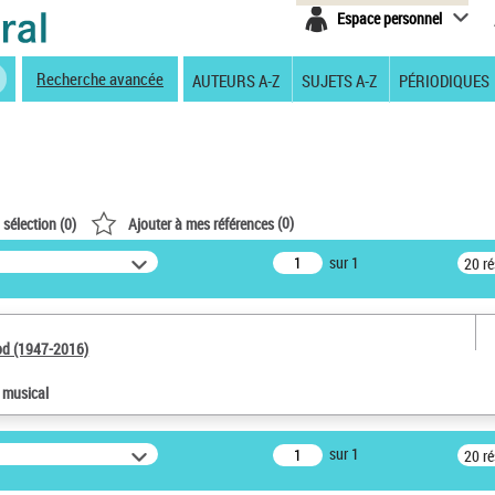
Espace personnel
Recherche avancée
AUTEURS A-Z
SUJETS A-Z
PÉRIODIQUES
(
0
)
 sélection (
0
)
Ajouter à mes références
sur 1
20 r
od (1947-2016)
e musical
sur 1
20 r