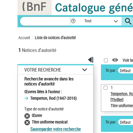
Panneau de gestion des cookies
Tout
Accueil
Liste de notices d’autorité
1
Notices d'autorité
Voir la
VOTRE RECHERCHE
Tri par :
Défaut
Recherche avancée dans les
notices d’autorité
1
Œuvres liées à l'auteur :
Temperton, R
Temperton, Rod (1947-2016)
[Thriller]
Titre uniform
Type de notice d'autorité
Œuvre
Tri par :
Titre uniforme musical
Défaut
Sauvegarder votre recherche