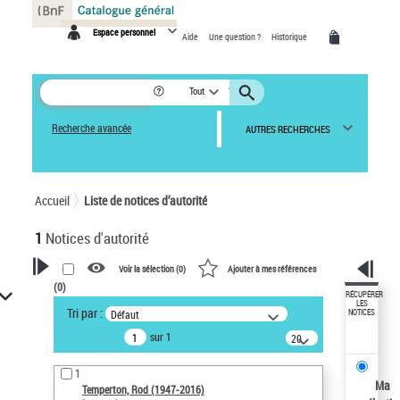
Panneau de gestion des cookies
Espace personnel
Aide
Une question ?
Historique
Tout
Recherche avancée
AUTRES RECHERCHES
Accueil
Liste de notices d’autorité
1
Notices d'autorité
Voir la sélection (
0
)
Ajouter à mes références
(
0
)
VOTRE RECHERCHE
RÉCUPÉRER
LES
Tri par :
Défaut
NOTICES
Recherche avancée dans les
sur 1
notices d’autorité
20
résultats/page
Œuvres liées à l'auteur :
1
Temperton, Rod (1947-2016)
Ma
Temperton, Rod (1947-2016)