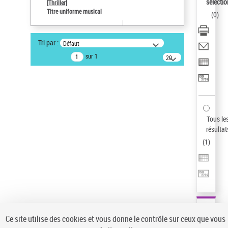
sélectio
[Thriller]
Pays
Titre uniforme musical
(
0
)
ne s'applique pas
Auteur d’œuvre
Tri par :
Défaut
Temperton, Rod (1947-2016)
sur 1
20
résultats/page
Type de notice d'autorité
Titre uniforme musical
Sauvegarder votre recherche
AFFINER
Tous le
Type de notice d'autorité
résultat
(
1
)
Œuvre
(1)
Titre uniforme musical
(1)
Statut de la notice d’autorité
Pays
Auteur d’œuvre
Ce site utilise des cookies et vous donne le contrôle sur ceux que vous