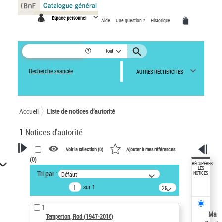
Panneau de gestion des cookies
Espace personnel
Aide
Une question ?
Historique
Tout
Recherche avancée
AUTRES RECHERCHES
Accueil
Liste de notices d’autorité
1
Notices d'autorité
Voir la sélection (
0
)
Ajouter à mes références
(
0
)
VOTRE RECHERCHE
RÉCUPÉRER
LES
Tri par :
Défaut
NOTICES
Recherche avancée dans les
sur 1
notices d’autorité
20
résultats/page
Œuvres liées à l'auteur :
1
Temperton, Rod (1947-2016)
Ma
Temperton, Rod (1947-2016)