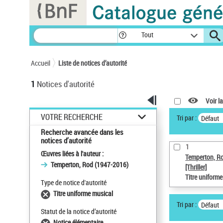
Panneau de gestion des cookies
Tout
Accueil
Liste de notices d’autorité
1
Notices d'autorité
Voir la
VOTRE RECHERCHE
Tri par :
Défaut
Recherche avancée dans les
notices d’autorité
1
Œuvres liées à l'auteur :
Temperton, R
Temperton, Rod (1947-2016)
[Thriller]
Titre uniform
Type de notice d'autorité
Titre uniforme musical
Tri par :
Défaut
Statut de la notice d’autorité
Notice élémentaire