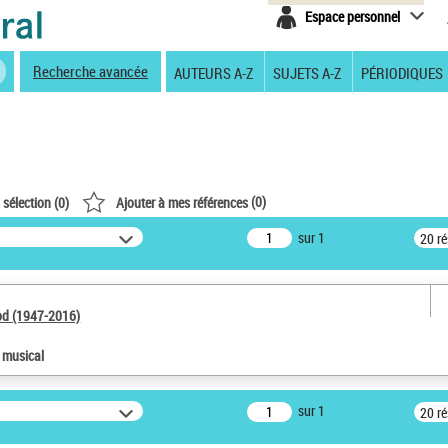
Espace personnel
Recherche avancée
AUTEURS A-Z
SUJETS A-Z
PÉRIODIQUES
(
0
)
 sélection (
0
)
Ajouter à mes références
sur 1
20 r
od (1947-2016)
e musical
sur 1
20 r