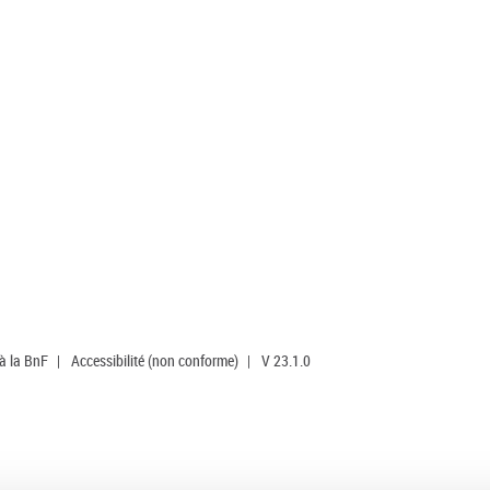
 à la BnF
|
Accessibilité (non conforme)
|
V 23.1.0