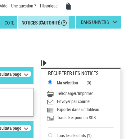
Aide
Une question ?
Historique
DANS UNIVERS
COTE
NOTICES D'AUTORITÉ
RÉCUPÉRER LES NOTICES
ésultats/page
Ma sélection
(
0
)
Télécharger/Imprimer
Envoyer par courriel
Exporter dans un tableau
Transférer pour un SGB
ésultats/page
Tous les résultats
(
1
)