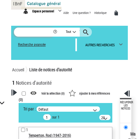
Panneau de gestion des cookies
Espace personnel
Aide
Une question ?
Historique
Tout
Recherche avancée
AUTRES RECHERCHES
Accueil
Liste de notices d’autorité
1
Notices d'autorité
Voir la sélection (
0
)
Ajouter à mes références
(
0
)
VOTRE RECHERCHE
RÉCUPÉRER
LES
Tri par :
Défaut
NOTICES
Recherche avancée dans les
sur 1
notices d’autorité
20
résultats/page
Œuvres liées à l'auteur :
1
Temperton, Rod (1947-2016)
Ma
Temperton, Rod (1947-2016)