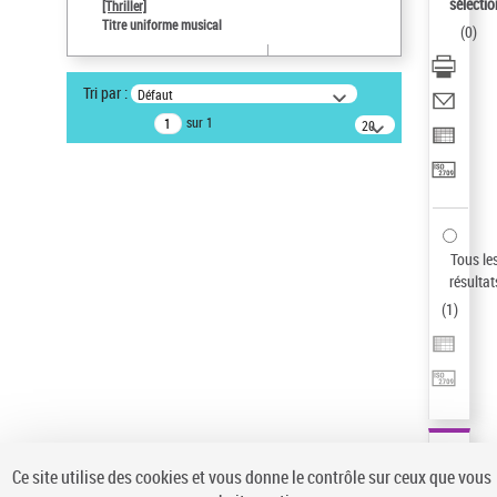
sélectio
[Thriller]
Auteur d’œuvre
Titre uniforme musical
(
0
)
Temperton, Rod (1947-2016)
Sauvegarder votre recherche
Tri par :
Défaut
AFFINER
sur 1
20
résultats/page
Type de notice d'autorité
Œuvre
(1)
Titre uniforme musical
(1)
Statut de la notice d’autorité
Tous le
résultat
Pays
(
1
)
Auteur d’œuvre
Ce site utilise des cookies et vous donne le contrôle sur ceux que vous