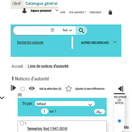
Panneau de gestion des cookies
Espace personnel
Aide
Une question ?
Historique
Tout
Recherche avancée
AUTRES RECHERCHES
Accueil
Liste de notices d’autorité
1
Notices d'autorité
Voir la sélection (
0
)
Ajouter à mes références
(
0
)
VOTRE RECHERCHE
RÉCUPÉRER
LES
Tri par :
Défaut
NOTICES
Recherche avancée dans les
sur 1
notices d’autorité
20
résultats/page
Œuvres liées à l'auteur :
1
Temperton, Rod (1947-2016)
Ma
Temperton, Rod (1947-2016)