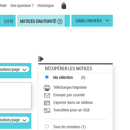
Aide
Une question ?
Historique
DANS UNIVERS
COTE
NOTICES D'AUTORITÉ
RÉCUPÉRER LES NOTICES
ésultats/page
Ma sélection
(
0
)
Télécharger/Imprimer
Envoyer par courriel
Exporter dans un tableau
Transférer pour un SGB
ésultats/page
Tous les résultats
(
1
)