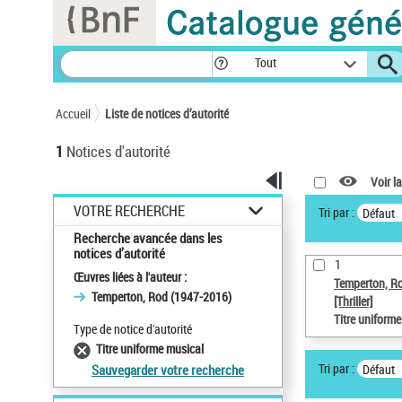
Panneau de gestion des cookies
Tout
Accueil
Liste de notices d’autorité
1
Notices d'autorité
Voir la
VOTRE RECHERCHE
Tri par :
Défaut
Recherche avancée dans les
notices d’autorité
1
Œuvres liées à l'auteur :
Temperton, R
Temperton, Rod (1947-2016)
[Thriller]
Titre uniform
Type de notice d'autorité
Titre uniforme musical
Tri par :
Défaut
Sauvegarder votre recherche