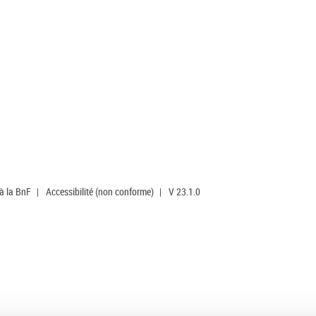
 à la BnF
|
Accessibilité (non conforme)
|
V 23.1.0