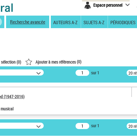
Espace personnel
Recherche avancée
AUTEURS A-Z
SUJETS A-Z
PÉRIODIQUES
(
0
)
 sélection (
0
)
Ajouter à mes références
sur 1
20 r
od (1947-2016)
e musical
sur 1
20 r