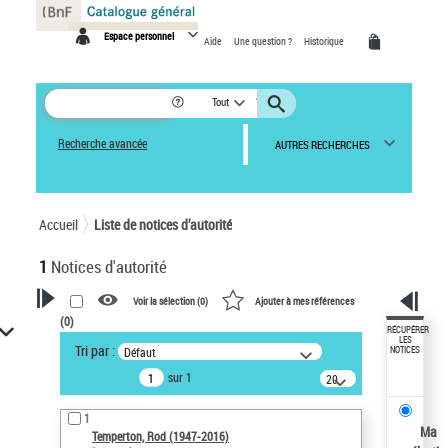
Panneau de gestion des cookies
Espace personnel
Aide
Une question ?
Historique
Tout
Recherche avancée
AUTRES RECHERCHES
Accueil
Liste de notices d’autorité
1
Notices d'autorité
Voir la sélection (
0
)
Ajouter à mes références
(
0
)
VOTRE RECHERCHE
RÉCUPÉRER
LES
Tri par :
Défaut
NOTICES
Recherche avancée dans les
sur 1
notices d’autorité
20
résultats/page
Œuvres liées à l'auteur :
1
Temperton, Rod (1947-2016)
Ma
Temperton, Rod (1947-2016)