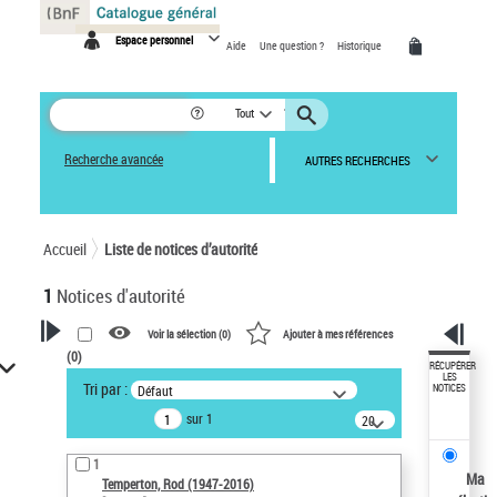
Panneau de gestion des cookies
Espace personnel
Aide
Une question ?
Historique
Tout
Recherche avancée
AUTRES RECHERCHES
Accueil
Liste de notices d’autorité
1
Notices d'autorité
Voir la sélection (
0
)
Ajouter à mes références
(
0
)
VOTRE RECHERCHE
RÉCUPÉRER
LES
Tri par :
Défaut
NOTICES
Recherche avancée dans les
sur 1
notices d’autorité
20
résultats/page
Œuvres liées à l'auteur :
1
Temperton, Rod (1947-2016)
Ma
Temperton, Rod (1947-2016)