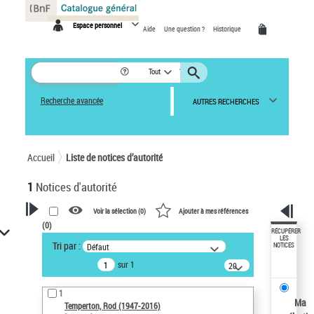
Panneau de gestion des cookies
Espace personnel
Aide
Une question ?
Historique
Tout
Recherche avancée
AUTRES RECHERCHES
Accueil
Liste de notices d’autorité
1
Notices d'autorité
Voir la sélection (
0
)
Ajouter à mes références
(
0
)
VOTRE RECHERCHE
RÉCUPÉRER
LES
Tri par :
Défaut
NOTICES
Recherche avancée dans les
sur 1
notices d’autorité
20
résultats/page
Œuvres liées à l'auteur :
1
Temperton, Rod (1947-2016)
Ma
Temperton, Rod (1947-2016)