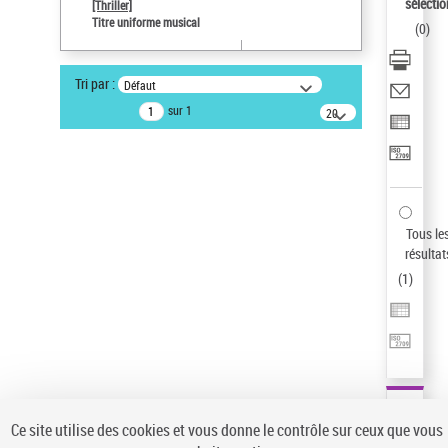
sélectio
[Thriller]
Type de notice d'autorité
Titre uniforme musical
(
0
)
Œuvre
Sauvegarder votre recherche
Tri par :
Défaut
AFFINER
sur 1
20
résultats/page
Type de notice d'autorité
Œuvre
(1)
Titre uniforme musical
(1)
Statut de la notice d’autorité
Tous le
résultat
Pays
(
1
)
Auteur d’œuvre
Ce site utilise des cookies et vous donne le contrôle sur ceux que vous