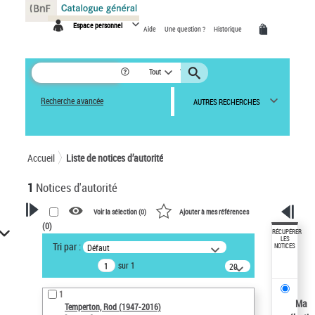
Panneau de gestion des cookies
Espace personnel
Aide
Une question ?
Historique
Tout
Recherche avancée
AUTRES RECHERCHES
Accueil
Liste de notices d’autorité
1
Notices d'autorité
Voir la sélection (
0
)
Ajouter à mes références
(
0
)
VOTRE RECHERCHE
RÉCUPÉRER
LES
Tri par :
Défaut
NOTICES
Recherche avancée dans les
sur 1
notices d’autorité
20
résultats/page
Œuvres liées à l'auteur :
1
Temperton, Rod (1947-2016)
Ma
Temperton, Rod (1947-2016)