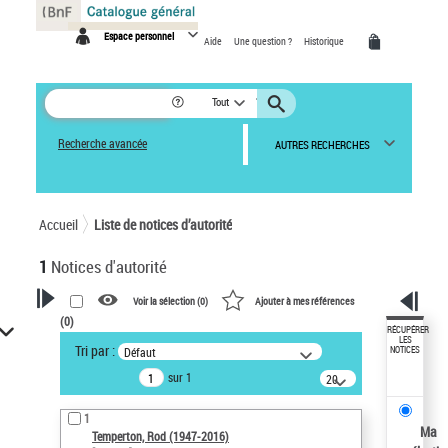
Panneau de gestion des cookies
Espace personnel
Aide
Une question ?
Historique
Tout
Recherche avancée
AUTRES RECHERCHES
Accueil
Liste de notices d’autorité
1
Notices d'autorité
Voir la sélection (
0
)
Ajouter à mes références
(
0
)
VOTRE RECHERCHE
RÉCUPÉRER
LES
Tri par :
Défaut
NOTICES
Recherche avancée dans les
sur 1
notices d’autorité
20
résultats/page
Œuvres liées à l'auteur :
1
Temperton, Rod (1947-2016)
Ma
Temperton, Rod (1947-2016)