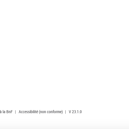
 à la BnF
|
Accessibilité (non conforme)
|
V 23.1.0