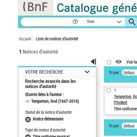
Panneau de gestion des cookies
Tout
Accueil
Liste de notices d’autorité
1
Notices d'autorité
Voir la
VOTRE RECHERCHE
Tri par :
Défaut
Recherche avancée dans les
notices d’autorité
1
Œuvres liées à l'auteur :
Temperton, R
Temperton, Rod (1947-2016)
[Thriller]
Titre uniform
Statut de la notice d’autorité
Notice élémentaire
Tri par :
Défaut
Type de notice d'autorité
Titre uniforme musical