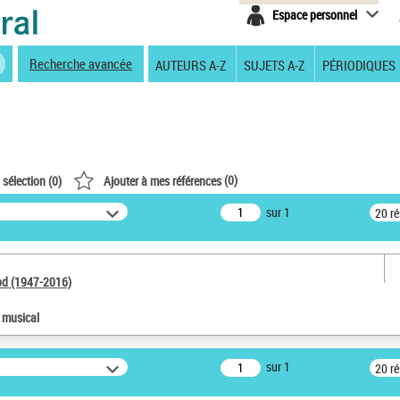
Espace personnel
Recherche avancée
AUTEURS A-Z
SUJETS A-Z
PÉRIODIQUES
(
0
)
 sélection (
0
)
Ajouter à mes références
sur 1
20 r
od (1947-2016)
e musical
sur 1
20 r