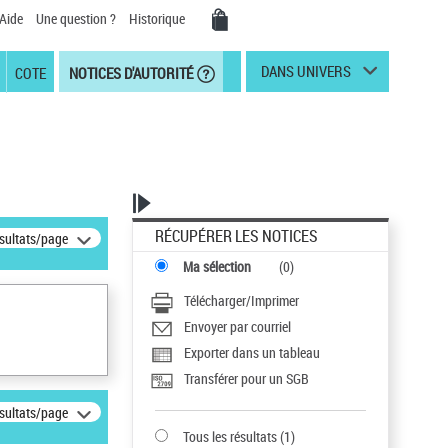
Aide
Une question ?
Historique
DANS UNIVERS
COTE
NOTICES D'AUTORITÉ
RÉCUPÉRER LES NOTICES
ésultats/page
Ma sélection
(
0
)
Télécharger/Imprimer
Envoyer par courriel
Exporter dans un tableau
Transférer pour un SGB
ésultats/page
Tous les résultats
(
1
)