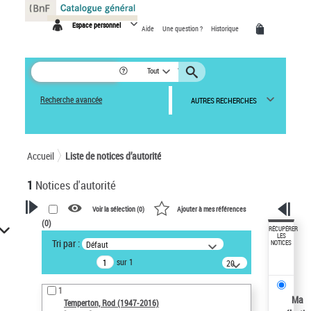
Panneau de gestion des cookies
Espace personnel
Aide
Une question ?
Historique
Tout
Recherche avancée
AUTRES RECHERCHES
Accueil
Liste de notices d’autorité
1
Notices d'autorité
Voir la sélection (
0
)
Ajouter à mes références
(
0
)
VOTRE RECHERCHE
RÉCUPÉRER
LES
Tri par :
Défaut
NOTICES
Recherche avancée dans les
sur 1
notices d’autorité
20
résultats/page
Œuvres liées à l'auteur :
1
Temperton, Rod (1947-2016)
Ma
Temperton, Rod (1947-2016)