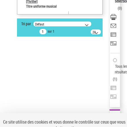
sélectio
[Thriller]
Pays
Titre uniforme musical
(
0
)
ne s'applique pas
Sauvegarder votre recherche
Tri par :
Défaut
AFFINER
sur 1
20
résultats/page
Type de notice d'autorité
Œuvre
(1)
Titre uniforme musical
(1)
Statut de la notice d’autorité
Tous le
résultat
Pays
(
1
)
Auteur d’œuvre
Ce site utilise des cookies et vous donne le contrôle sur ceux que vous