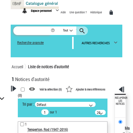
Panneau de gestion des cookies
Espace personnel
Aide
Une question ?
Historique
Tout
Recherche avancée
AUTRES RECHERCHES
Accueil
Liste de notices d’autorité
1
Notices d'autorité
Voir la sélection (
0
)
Ajouter à mes références
(
0
)
VOTRE RECHERCHE
RÉCUPÉRER
LES
Tri par :
Défaut
NOTICES
Recherche avancée dans les
sur 1
notices d’autorité
20
résultats/page
Œuvres liées à l'auteur :
1
Temperton, Rod (1947-2016)
Ma
Temperton, Rod (1947-2016)