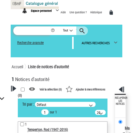
Panneau de gestion des cookies
Espace personnel
Aide
Une question ?
Historique
Tout
Recherche avancée
AUTRES RECHERCHES
Accueil
Liste de notices d’autorité
1
Notices d'autorité
Voir la sélection (
0
)
Ajouter à mes références
(
0
)
VOTRE RECHERCHE
RÉCUPÉRER
LES
Tri par :
Défaut
NOTICES
Recherche avancée dans les
sur 1
notices d’autorité
20
résultats/page
Œuvres liées à l'auteur :
1
Temperton, Rod (1947-2016)
Ma
Temperton, Rod (1947-2016)