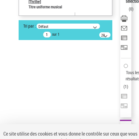
sélectio
[Thriller]
Pays
Titre uniforme musical
(
0
)
ne s'applique pas
Type de notice d'autorité
Tri par :
Défaut
Œuvre
sur 1
20
résultats/page
Auteur d’œuvre
Temperton, Rod (1947-2016)
Statut de la notice d’autorité
Notice élémentaire
Sauvegarder votre recherche
Tous le
résultat
AFFINER
(
1
)
Type de notice d'autorité
Œuvre
(1)
Titre uniforme musical
(1)
Statut de la notice d’autorité
Ce site utilise des cookies et vous donne le contrôle sur ceux que vous
Pays