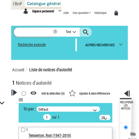
Panneau de gestion des cookies
Espace personnel
Aide
Une question ?
Historique
Tout
Recherche avancée
AUTRES RECHERCHES
Accueil
Liste de notices d’autorité
1
Notices d'autorité
Voir la sélection (
0
)
Ajouter à mes références
(
0
)
VOTRE RECHERCHE
RÉCUPÉRER
LES
Tri par :
Défaut
NOTICES
Recherche avancée dans les
sur 1
notices d’autorité
20
résultats/page
Œuvres liées à l'auteur :
1
Temperton, Rod (1947-2016)
Ma
Temperton, Rod (1947-2016)