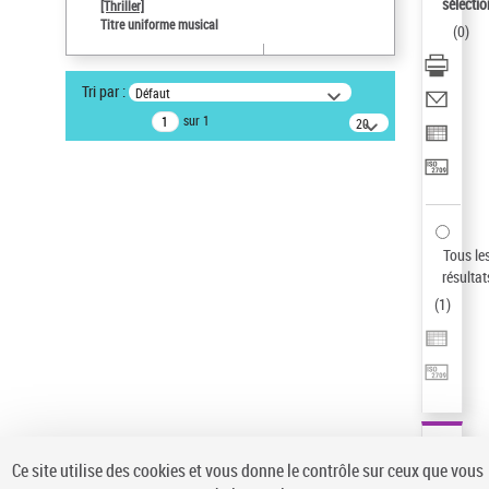
sélectio
[Thriller]
Auteur d’œuvre
Titre uniforme musical
(
0
)
Temperton, Rod (1947-2016)
Type de notice d'autorité
Tri par :
Défaut
Œuvre
sur 1
20
résultats/page
Pays
ne s'applique pas
Statut de la notice d’autorité
Notice élémentaire
Sauvegarder votre recherche
Tous le
résultat
AFFINER
(
1
)
Type de notice d'autorité
Œuvre
(1)
Titre uniforme musical
(1)
Statut de la notice d’autorité
Ce site utilise des cookies et vous donne le contrôle sur ceux que vous
Pays