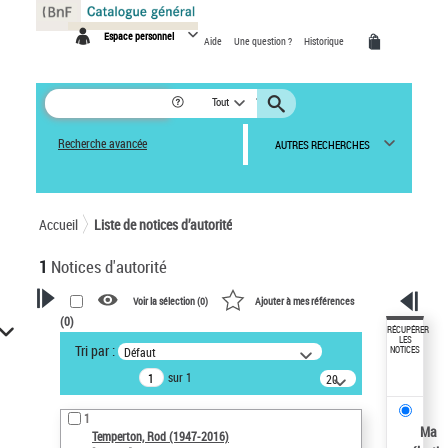
Panneau de gestion des cookies
Espace personnel
Aide
Une question ?
Historique
Tout
Recherche avancée
AUTRES RECHERCHES
Accueil
Liste de notices d’autorité
1
Notices d'autorité
Voir la sélection (
0
)
Ajouter à mes références
(
0
)
VOTRE RECHERCHE
RÉCUPÉRER
LES
Tri par :
Défaut
NOTICES
Recherche avancée dans les
sur 1
notices d’autorité
20
résultats/page
Œuvres liées à l'auteur :
1
Temperton, Rod (1947-2016)
Ma
Temperton, Rod (1947-2016)