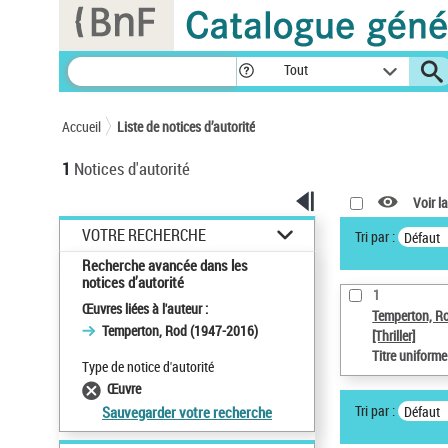
Panneau de gestion des cookies
Tout
Accueil
Liste de notices d’autorité
1
Notices d'autorité
Voir la
VOTRE RECHERCHE
Tri par :
Défaut
Recherche avancée dans les
notices d’autorité
1
Œuvres liées à l'auteur :
Temperton, R
Temperton, Rod (1947-2016)
[Thriller]
Titre uniform
Type de notice d'autorité
Œuvre
Tri par :
Défaut
Sauvegarder votre recherche