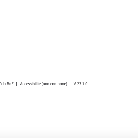
 à la BnF
|
Accessibilité (non conforme)
|
V 23.1.0