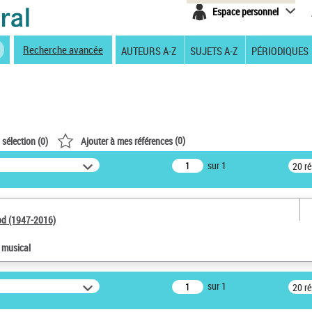
Espace personnel
Recherche avancée
AUTEURS A-Z
SUJETS A-Z
PÉRIODIQUES
(
0
)
 sélection (
0
)
Ajouter à mes références
sur 1
20 r
od (1947-2016)
e musical
sur 1
20 r