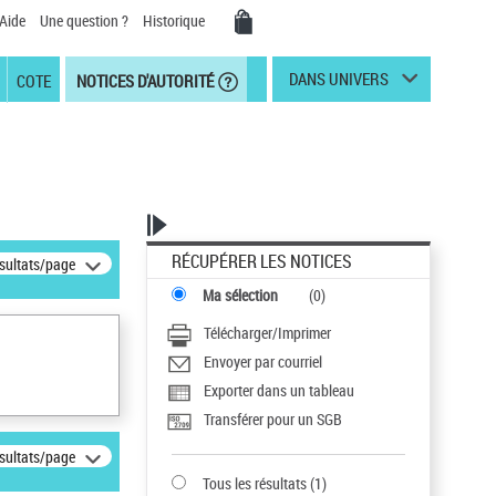
Aide
Une question ?
Historique
DANS UNIVERS
COTE
NOTICES D'AUTORITÉ
RÉCUPÉRER LES NOTICES
ésultats/page
Ma sélection
(
0
)
Télécharger/Imprimer
Envoyer par courriel
Exporter dans un tableau
Transférer pour un SGB
ésultats/page
Tous les résultats
(
1
)