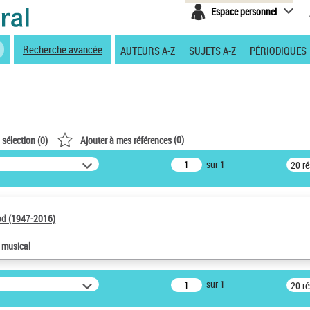
Espace personnel
Recherche avancée
AUTEURS A-Z
SUJETS A-Z
PÉRIODIQUES
(
0
)
 sélection (
0
)
Ajouter à mes références
sur 1
20 r
od (1947-2016)
e musical
sur 1
20 r