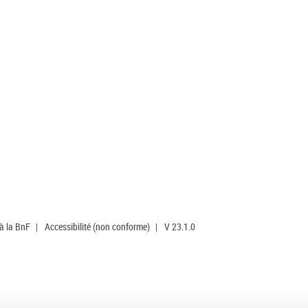
 à la BnF
|
Accessibilité (non conforme)
|
V 23.1.0