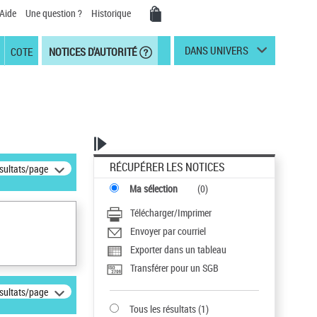
Aide
Une question ?
Historique
DANS UNIVERS
COTE
NOTICES D'AUTORITÉ
RÉCUPÉRER LES NOTICES
ésultats/page
Ma sélection
(
0
)
Télécharger/Imprimer
Envoyer par courriel
Exporter dans un tableau
Transférer pour un SGB
ésultats/page
Tous les résultats
(
1
)