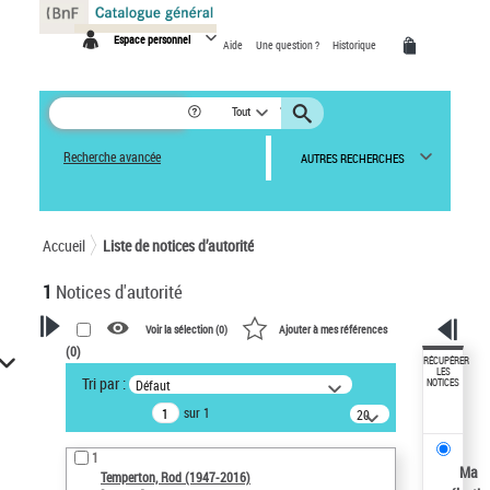
Panneau de gestion des cookies
Espace personnel
Aide
Une question ?
Historique
Tout
Recherche avancée
AUTRES RECHERCHES
Accueil
Liste de notices d’autorité
1
Notices d'autorité
Voir la sélection (
0
)
Ajouter à mes références
(
0
)
VOTRE RECHERCHE
RÉCUPÉRER
LES
Tri par :
Défaut
NOTICES
Recherche avancée dans les
sur 1
notices d’autorité
20
résultats/page
Œuvres liées à l'auteur :
1
Temperton, Rod (1947-2016)
Ma
Temperton, Rod (1947-2016)