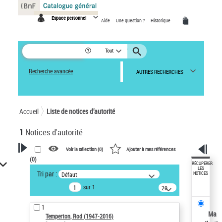
Panneau de gestion des cookies
Espace personnel
Aide
Une question ?
Historique
Tout
Recherche avancée
AUTRES RECHERCHES
Accueil
Liste de notices d’autorité
1
Notices d'autorité
Voir la sélection (
0
)
Ajouter à mes références
(
0
)
VOTRE RECHERCHE
RÉCUPÉRER
LES
Tri par :
Défaut
NOTICES
Recherche avancée dans les
sur 1
notices d’autorité
20
résultats/page
Œuvres liées à l'auteur :
1
Temperton, Rod (1947-2016)
Ma
Temperton, Rod (1947-2016)