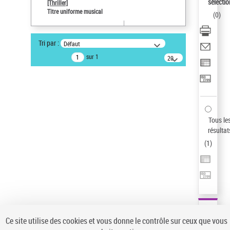
sélectio
[Thriller]
Pays
Titre uniforme musical
(
0
)
ne s'applique pas
Sauvegarder votre recherche
Tri par :
Défaut
AFFINER
sur 1
20
résultats/page
Type de notice d'autorité
Œuvre
(1)
Titre uniforme musical
(1)
Statut de la notice d’autorité
Tous le
résultat
Pays
(
1
)
Auteur d’œuvre
Ce site utilise des cookies et vous donne le contrôle sur ceux que vous