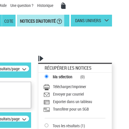
Aide
Une question ?
Historique
DANS UNIVERS
COTE
NOTICES D'AUTORITÉ
RÉCUPÉRER LES NOTICES
ésultats/page
Ma sélection
(
0
)
Télécharger/Imprimer
Envoyer par courriel
Exporter dans un tableau
Transférer pour un SGB
ésultats/page
Tous les résultats
(
1
)