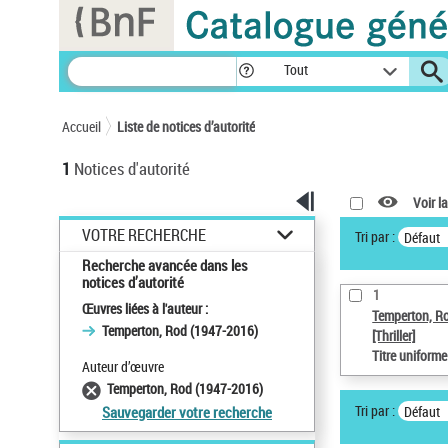
Panneau de gestion des cookies
Tout
Accueil
Liste de notices d’autorité
1
Notices d'autorité
Voir la
VOTRE RECHERCHE
Tri par :
Défaut
Recherche avancée dans les
notices d’autorité
1
Œuvres liées à l'auteur :
Temperton, R
Temperton, Rod (1947-2016)
[Thriller]
Titre uniform
Auteur d’œuvre
Temperton, Rod (1947-2016)
Tri par :
Défaut
Sauvegarder votre recherche