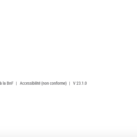
 à la BnF
|
Accessibilité (non conforme)
|
V 23.1.0