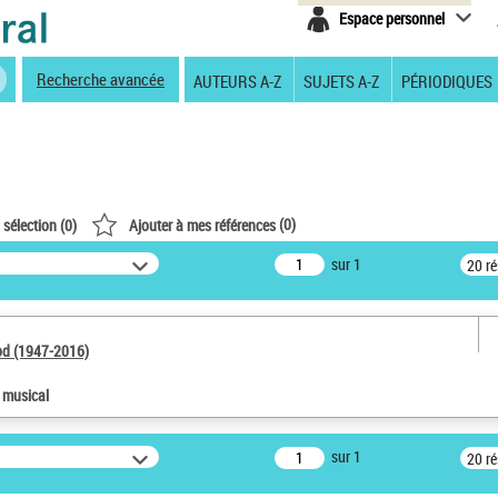
Espace personnel
Recherche avancée
AUTEURS A-Z
SUJETS A-Z
PÉRIODIQUES
(
0
)
 sélection (
0
)
Ajouter à mes références
sur 1
20 r
od (1947-2016)
e musical
sur 1
20 r