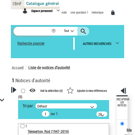
Panneau de gestion des cookies
Espace personnel
Aide
Une question ?
Historique
Tout
Recherche avancée
AUTRES RECHERCHES
Accueil
Liste de notices d’autorité
1
Notices d'autorité
Voir la sélection (
0
)
Ajouter à mes références
(
0
)
VOTRE RECHERCHE
RÉCUPÉRER
LES
Tri par :
Défaut
NOTICES
Recherche avancée dans les
sur 1
notices d’autorité
20
résultats/page
Œuvres liées à l'auteur :
1
Temperton, Rod (1947-2016)
Ma
Temperton, Rod (1947-2016)