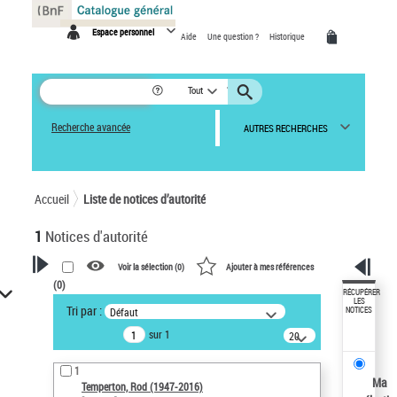
Panneau de gestion des cookies
Espace personnel
Aide
Une question ?
Historique
Tout
Recherche avancée
AUTRES RECHERCHES
Accueil
Liste de notices d’autorité
1
Notices d'autorité
Voir la sélection (
0
)
Ajouter à mes références
(
0
)
VOTRE RECHERCHE
RÉCUPÉRER
LES
Tri par :
Défaut
NOTICES
Recherche avancée dans les
sur 1
notices d’autorité
20
résultats/page
Œuvres liées à l'auteur :
1
Temperton, Rod (1947-2016)
Ma
Temperton, Rod (1947-2016)