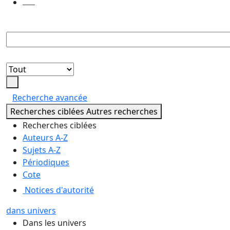
demandes
de
reproduction
Lancer
la
Recherche avancée
recherche
Recherches ciblées
Autres recherches
Recherches ciblées
Auteurs A-Z
Sujets A-Z
Périodiques
Cote
Notices d'autorité
dans univers
Dans les univers