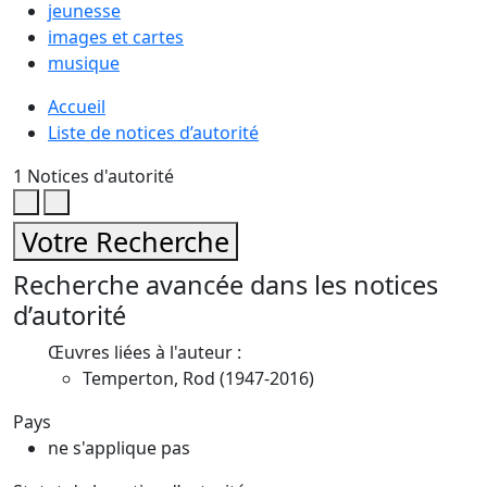
jeunesse
images et cartes
musique
Accueil
Liste de notices d’autorité
1
Notices d'autorité
Fermer
Ouvrir
ce
ce
Votre Recherche
volet
volet
Recherche avancée dans les notices
affinage
affinage
d’autorité
Œuvres liées à l'auteur :
Temperton, Rod (1947-2016)
Pays
ne s'applique pas