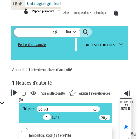
Panneau de gestion des cookies
Espace personnel
Aide
Une question ?
Historique
Tout
Recherche avancée
AUTRES RECHERCHES
Accueil
Liste de notices d’autorité
1
Notices d'autorité
Voir la sélection (
0
)
Ajouter à mes références
(
0
)
VOTRE RECHERCHE
RÉCUPÉRER
LES
Tri par :
Défaut
NOTICES
Recherche avancée dans les
sur 1
notices d’autorité
20
résultats/page
Œuvres liées à l'auteur :
1
Temperton, Rod (1947-2016)
Ma
Temperton, Rod (1947-2016)