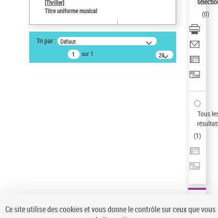
sélectio
[Thriller]
Pays
Titre uniforme musical
(
0
)
ne s'applique pas
Sauvegarder votre recherche
Tri par :
Défaut
AFFINER
sur 1
20
résultats/page
Type de notice d'autorité
Œuvre
(1)
Titre uniforme musical
(1)
Statut de la notice d’autorité
Tous le
résultat
Pays
(
1
)
Auteur d’œuvre
Ce site utilise des cookies et vous donne le contrôle sur ceux que vous