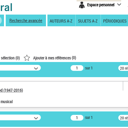
Espace personnel
Recherche avancée
AUTEURS A-Z
SUJETS A-Z
PÉRIODIQUES
(
0
)
 sélection (
0
)
Ajouter à mes références
sur 1
20 r
od (1947-2016)
e musical
sur 1
20 r