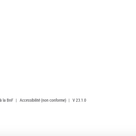
 à la BnF
|
Accessibilité (non conforme)
|
V 23.1.0