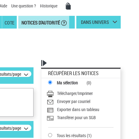
Aide
Une question ?
Historique
DANS UNIVERS
COTE
NOTICES D'AUTORITÉ
RÉCUPÉRER LES NOTICES
ésultats/page
Ma sélection
(
0
)
Télécharger/Imprimer
Envoyer par courriel
Exporter dans un tableau
Transférer pour un SGB
ésultats/page
Tous les résultats
(
1
)