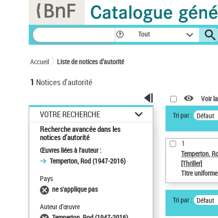
Panneau de gestion des cookies
Tout
Accueil
Liste de notices d’autorité
1
Notices d'autorité
Voir la
VOTRE RECHERCHE
Tri par :
Défaut
Recherche avancée dans les
notices d’autorité
1
Œuvres liées à l'auteur :
Temperton, R
Temperton, Rod (1947-2016)
[Thriller]
Titre uniform
Pays
ne s'applique pas
Tri par :
Défaut
Auteur d’œuvre
Temperton, Rod (1947-2016)