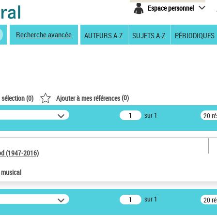
Espace personnel
Recherche avancée
AUTEURS A-Z
SUJETS A-Z
PÉRIODIQUES
(
0
)
 sélection (
0
)
Ajouter à mes références
sur 1
20 r
od (1947-2016)
e musical
sur 1
20 r