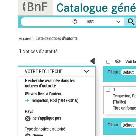
Panneau de gestion des cookies
Tout
Accueil
Liste de notices d’autorité
1
Notices d'autorité
Voir la
VOTRE RECHERCHE
Tri par :
Défaut
Recherche avancée dans les
notices d’autorité
1
Œuvres liées à l'auteur :
Temperton, R
Temperton, Rod (1947-2016)
[Thriller]
Titre uniform
Pays
ne s'applique pas
Tri par :
Défaut
Type de notice d'autorité
Œuvre