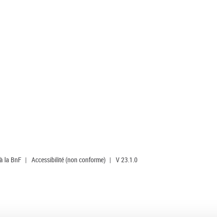
 à la BnF
|
Accessibilité (non conforme)
|
V 23.1.0