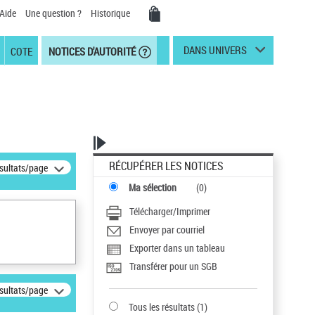
Aide
Une question ?
Historique
DANS UNIVERS
COTE
NOTICES D'AUTORITÉ
RÉCUPÉRER LES NOTICES
ésultats/page
Ma sélection
(
0
)
Télécharger/Imprimer
Envoyer par courriel
Exporter dans un tableau
Transférer pour un SGB
ésultats/page
Tous les résultats
(
1
)