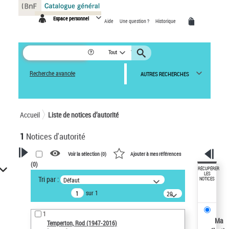
Panneau de gestion des cookies
Espace personnel
Aide
Une question ?
Historique
Tout
Recherche avancée
AUTRES RECHERCHES
Accueil
Liste de notices d’autorité
1
Notices d'autorité
Voir la sélection (
0
)
Ajouter à mes références
(
0
)
VOTRE RECHERCHE
RÉCUPÉRER
LES
Tri par :
Défaut
NOTICES
Recherche avancée dans les
sur 1
notices d’autorité
20
résultats/page
Œuvres liées à l'auteur :
1
Temperton, Rod (1947-2016)
Ma
Temperton, Rod (1947-2016)