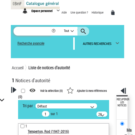
Panneau de gestion des cookies
Espace personnel
Aide
Une question ?
Historique
Tout
Recherche avancée
AUTRES RECHERCHES
Accueil
Liste de notices d’autorité
1
Notices d'autorité
Voir la sélection (
0
)
Ajouter à mes références
(
0
)
VOTRE RECHERCHE
RÉCUPÉRER
LES
Tri par :
Défaut
NOTICES
Recherche avancée dans les
sur 1
notices d’autorité
20
résultats/page
Œuvres liées à l'auteur :
1
Temperton, Rod (1947-2016)
Ma
Temperton, Rod (1947-2016)