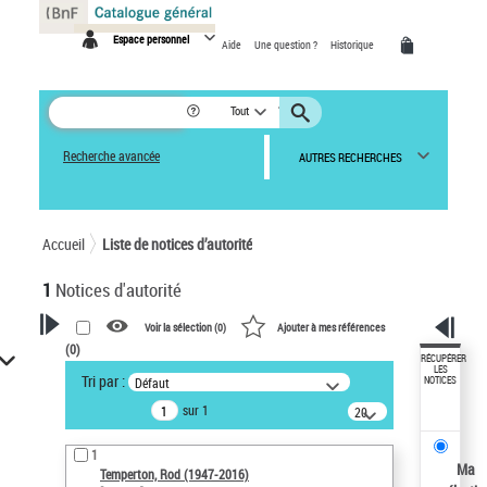
Panneau de gestion des cookies
Espace personnel
Aide
Une question ?
Historique
Tout
Recherche avancée
AUTRES RECHERCHES
Accueil
Liste de notices d’autorité
1
Notices d'autorité
Voir la sélection (
0
)
Ajouter à mes références
(
0
)
VOTRE RECHERCHE
RÉCUPÉRER
LES
Tri par :
Défaut
NOTICES
Recherche avancée dans les
sur 1
notices d’autorité
20
résultats/page
Œuvres liées à l'auteur :
1
Temperton, Rod (1947-2016)
Ma
Temperton, Rod (1947-2016)