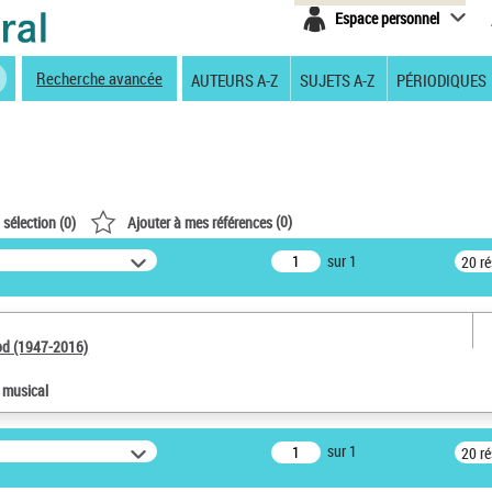
Espace personnel
Recherche avancée
AUTEURS A-Z
SUJETS A-Z
PÉRIODIQUES
(
0
)
 sélection (
0
)
Ajouter à mes références
sur 1
20 r
od (1947-2016)
e musical
sur 1
20 r