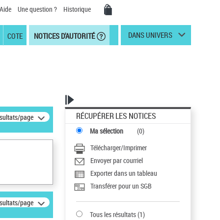
Aide
Une question ?
Historique
DANS UNIVERS
COTE
NOTICES D'AUTORITÉ
RÉCUPÉRER LES NOTICES
ésultats/page
Ma sélection
(
0
)
Télécharger/Imprimer
Envoyer par courriel
Exporter dans un tableau
Transférer pour un SGB
ésultats/page
Tous les résultats
(
1
)