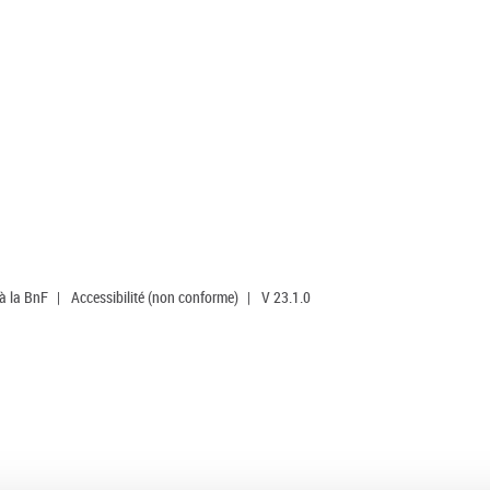
 à la BnF
|
Accessibilité (non conforme)
|
V 23.1.0