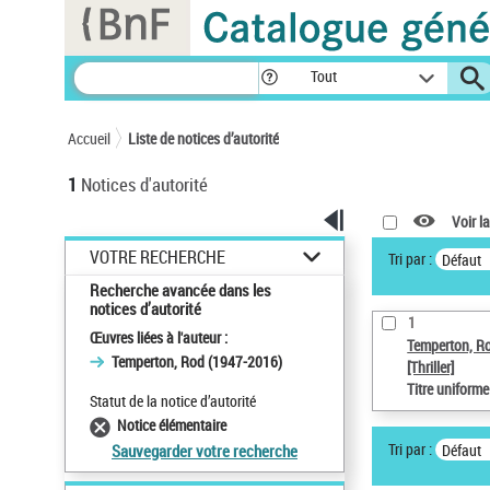
Panneau de gestion des cookies
Tout
Accueil
Liste de notices d’autorité
1
Notices d'autorité
Voir la
VOTRE RECHERCHE
Tri par :
Défaut
Recherche avancée dans les
notices d’autorité
1
Œuvres liées à l'auteur :
Temperton, R
Temperton, Rod (1947-2016)
[Thriller]
Titre uniform
Statut de la notice d’autorité
Notice élémentaire
Tri par :
Défaut
Sauvegarder votre recherche