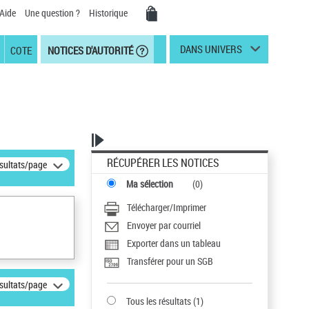
Aide
Une question ?
Historique
DANS UNIVERS
COTE
NOTICES D'AUTORITÉ
RÉCUPÉRER LES NOTICES
ésultats/page
Ma sélection
(
0
)
Télécharger/Imprimer
Envoyer par courriel
Exporter dans un tableau
Transférer pour un SGB
ésultats/page
Tous les résultats
(
1
)