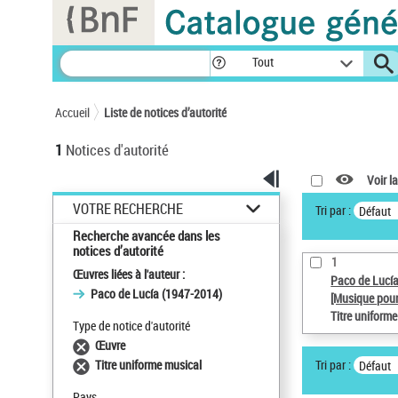
Panneau de gestion des cookies
Tout
Accueil
Liste de notices d’autorité
1
Notices d'autorité
Voir la
VOTRE RECHERCHE
Tri par :
Défaut
Recherche avancée dans les
notices d’autorité
1
Œuvres liées à l'auteur :
Paco de Lucí
Paco de Lucía (1947-2014)
[Musique pour
Titre uniform
Type de notice d'autorité
Œuvre
Tri par :
Titre uniforme musical
Défaut
Pays