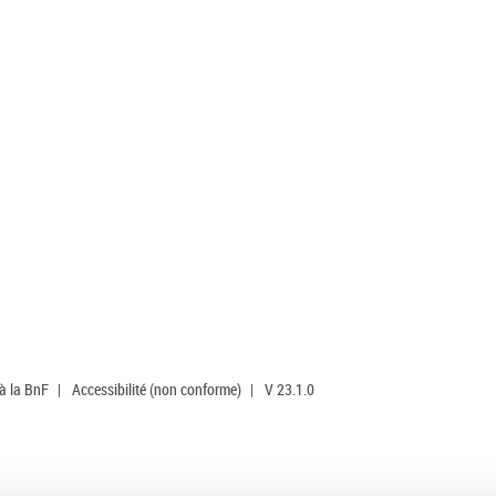
 à la BnF
|
Accessibilité (non conforme)
|
V 23.1.0