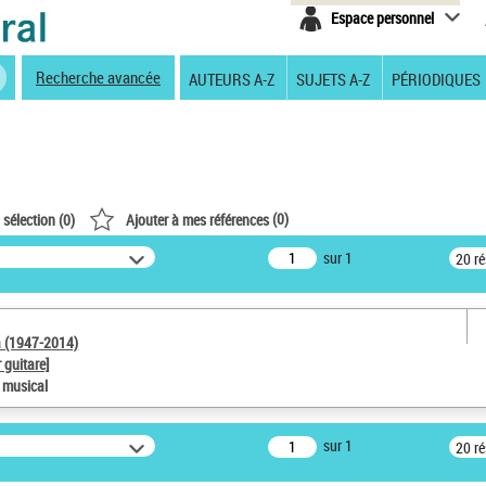
Espace personnel
Recherche avancée
AUTEURS A-Z
SUJETS A-Z
PÉRIODIQUES
(
0
)
 sélection (
0
)
Ajouter à mes références
sur 1
20 r
a (1947-2014)
 guitare]
e musical
sur 1
20 r