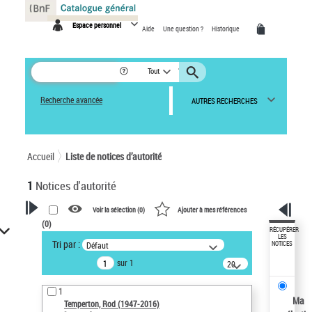
Panneau de gestion des cookies
Espace personnel
Aide
Une question ?
Historique
Tout
Recherche avancée
AUTRES RECHERCHES
Accueil
Liste de notices d’autorité
1
Notices d'autorité
Voir la sélection (
0
)
Ajouter à mes références
(
0
)
VOTRE RECHERCHE
RÉCUPÉRER
LES
Tri par :
Défaut
NOTICES
Recherche avancée dans les
sur 1
notices d’autorité
20
résultats/page
Œuvres liées à l'auteur :
1
Temperton, Rod (1947-2016)
Ma
Temperton, Rod (1947-2016)